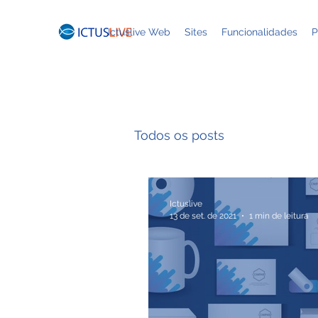
Ictuslive Web
Sites
Funcionalidades
P
Todos os posts
Ictuslive
13 de set. de 2021
1 min de leitura